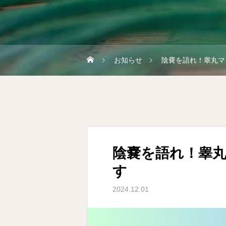
お知らせ
陰嚢を語れ！睾丸マ
陰嚢を語れ！睾
す
2024.12.01