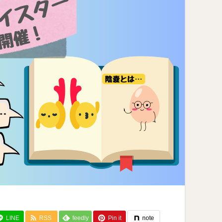
LINE
RSS
feedly
Pin it
note