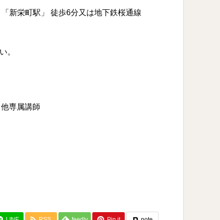
 「新栄町駅」 徒歩6分又は地下鉄桜通線
い。
子、他専属講師
LINE
RSS
feedly
Pin it
note