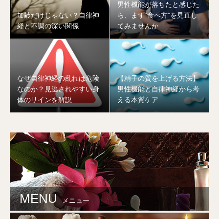
男性機能が落ちたと感じた
加齢だけじゃない？自律神
ら、まず“食べ方”を見直し
経と不調の深い関係
てみませんか
なぜ自律神経の乱れは危険
【精子の質を上げる方法】
なのか？見逃されやすい身
男性機能と自律神経から考
体のサインを解説
える本質ケア
MENU
メニュー